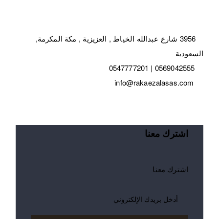
3956 شارع عبدالله الخياط , العزيزية , مكة المكرمة,
السعودية
0569042555 | 0547777201
info@rakaezalasas.com
اشترك معنا
اشترك معنا