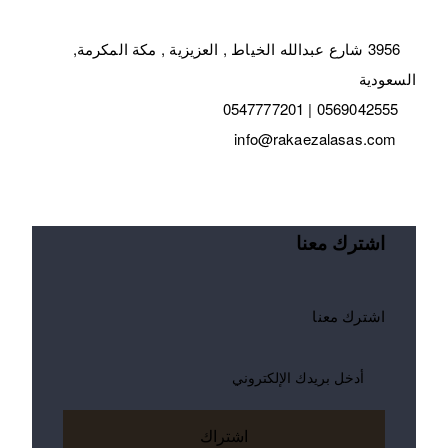
3956 شارع عبدالله الخياط , العزيزية , مكة المكرمة,
السعودية
0569042555 | 0547777201
info@rakaezalasas.com
اشترك معنا
اشترك معنا