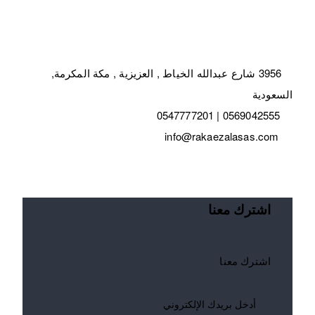
3956 شارع عبدالله الخياط , العزيزية , مكة المكرمة,
السعودية
0569042555 | 0547777201
info@rakaezalasas.com
اشترك معنا
اشترك معنا